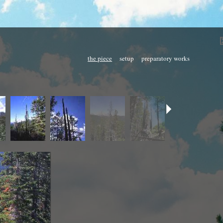
the piece
setup
preparatory works