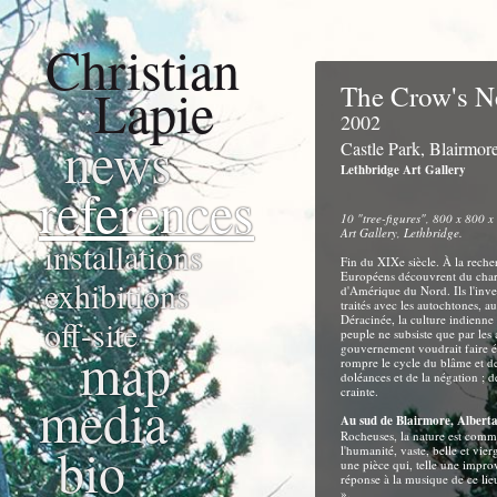
Christian
Lapie
The Crow's N
2002
news
Castle Park, Blairmor
Lethbridge Art Gallery
references
10 "tree-figures", 800 x 800 x
Art Gallery, Lethbridge.
installations
Fin du XIXe siècle. À la reche
Européens découvrent du char
exhibitions
d'Amérique du Nord. Ils l'inves
traités avec les autochtones, a
Déracinée, la culture indienne
off-site
peuple ne subsiste que par les 
map
gouvernement voudrait faire év
rompre le cycle du blâme et de 
doléances et de la négation ; de
crainte.
media
Au sud de Blairmore, Albert
Rocheuses, la nature est comm
bio
l'humanité, vaste, belle et vier
une pièce qui, telle une improv
réponse à la musique de ce lie
».