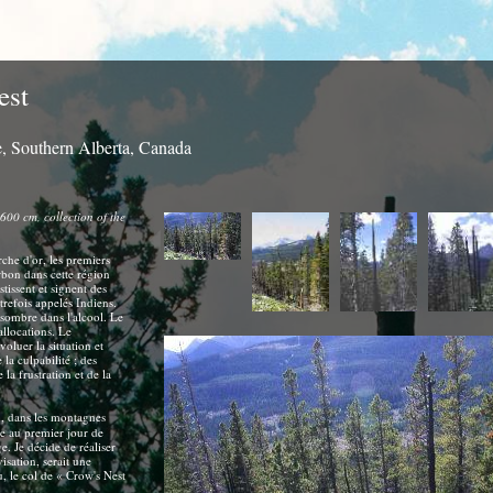
est
e, Southern Alberta, Canada
 600 cm, collection of the
rche d'or, les premiers
bon dans cette région
tissent et signent des
utrefois appelés Indiens.
 sombre dans l'alcool. Le
allocations. Le
oluer la situation et
la culpabilité ; des
 la frustration et de la
a
, dans les montagnes
e au premier jour de
ge. Je décide de réaliser
isation, serait une
u, le col de « Crow's Nest