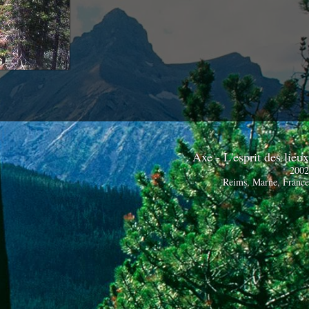
Axe - L'esprit des lieu
200
Reims, Marne, Franc