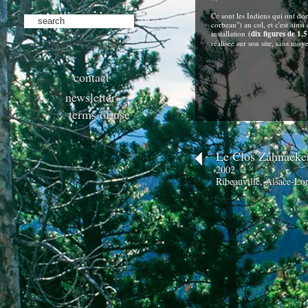
Ce sont les Indiens qui ont d
ok
corbeau") au col, et c'est ains
installation
(dix figures de 1,
réalisée sur son site, sans moy
contact
newsletter
terms of use
Le Clos Zahnacke
2002
Ribeauvillé, Alsace-Lor