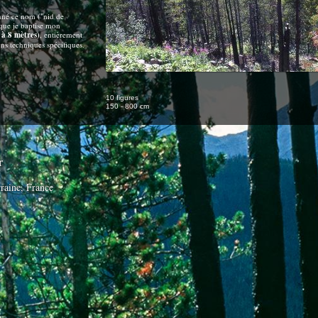
onné ce nom ("nid de
i que je baptise mon
5 à 8 mètres)
, entièrement
ens techniques spécifiques.
10 figures
150 - 800 cm
r
raine, France