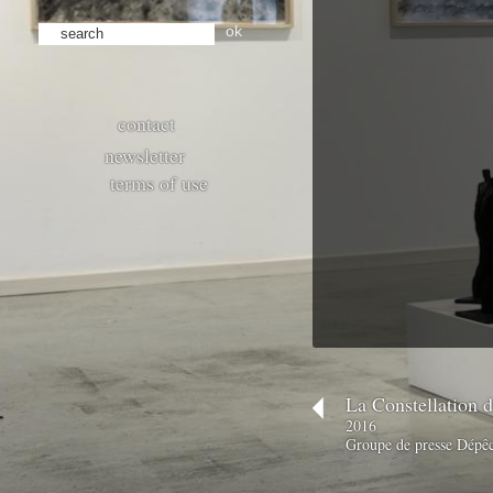
ok
contact
newsletter
terms of use
La Constellation d
2016
Groupe de presse Dépêc