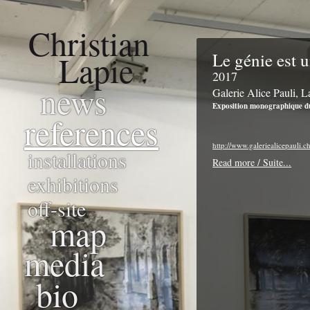
Christian
Lapie
Le génie est u
2017
news
Galerie Alice Pauli, 
Exposition monographique d
references
http://www.galeriealicepauli.ch
installations
Read more / Suite...
exhibitions
off-site
map
media
bio