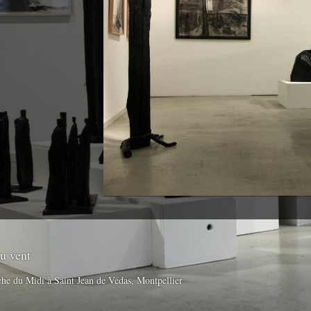
u vent
he du Midi à Saint Jean de Védas, Montpellier