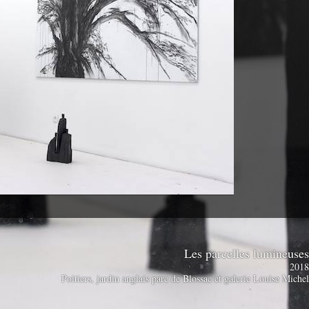
Les parcelles lumineuse
201
Poitiers, jardin anglais parc de Blossac et galerie Louise Miche