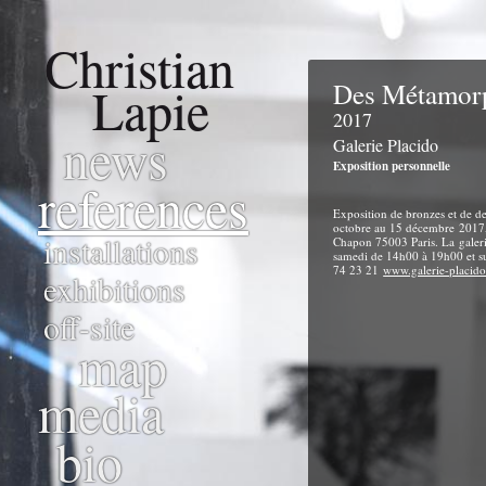
Christian
Lapie
Des Métamor
2017
news
Galerie Placido
Exposition personnelle
references
Exposition de bronzes et de de
octobre au 15 décembre 2017, 
installations
Chapon 75003 Paris. La galeri
samedi de 14h00 à 19h00 et su
74 23 21
www.galerie-placid
exhibitions
off-site
map
media
bio