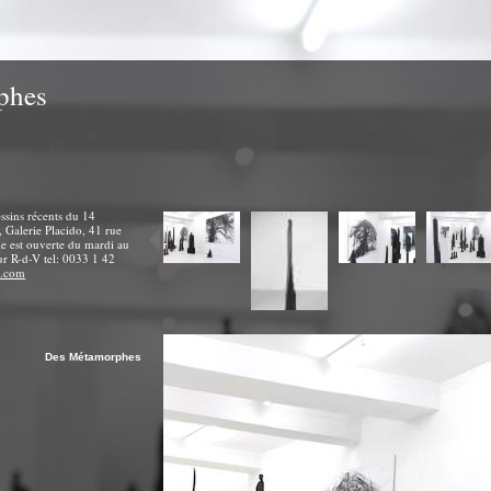
phes
ssins récents du 14
Galerie Placido, 41 rue
e est ouverte du mardi au
r R-d-V tel: 0033 1 42
o.com
Des Métamorphes