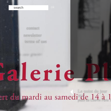
ok
contact
newsletter
terms of use
Le point du jour
2017
place du Louvre Paris 