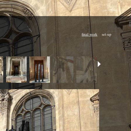
final work
set-up