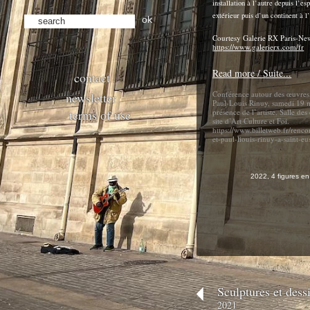
installation à l’autre depuis l’es
extérieur puis d’un continent à l
ok
Courtesy Galerie RX Paris-N
https://www.galerierx.com/fr
Read more / Suite...
contact
Conférence autour des œuvres 
newsletter
Paul-Louis Rinuy, samedi 19 
terms of use
présence de l’artiste. Salle des
site d’Art Culture et Foi.
https://www.billetweb.fr/rencon
et-paul-liouis-rinuy-a-saint-eu
2022, 4 figures e
Sculptures et dess
2021