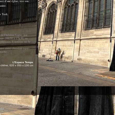
pace d’une église, vers son
’autre.
ew York
de Christian Lapie, par
mars 16h30 à 17h30, en
 colonnes. S’inscrire sur le
tre-entre-christian-tapie-
stache
L'Espace Temps
n chêne, 620 x 350 x 130 cm
ins