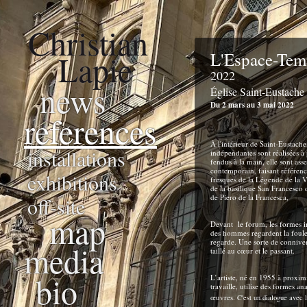
Christian
Lapie
L'Espace-Tem
2022
news
Église Saint-Eustache 
Du 2 mars au 3 mai 2022
references
À l'intérieur de Saint-Eustache,
installations
indépendantes sont réalisées à 
fendus à la main, elle sont as
contemporain, faisant référenc
exhibitions
fresques de la Légende de la V
de la basilique San Francesco
de Piero de la Francesca,
off-site
map
Devant
le forum, les formes 
des hommes regardent la foule 
regarde. Une sorte de connivenc
media
taillé au cœur et le passant.
bio
L’artiste, né en 1955 à proximi
travaille, utilise des formes an
œuvres.
C'est un dialogue avec 