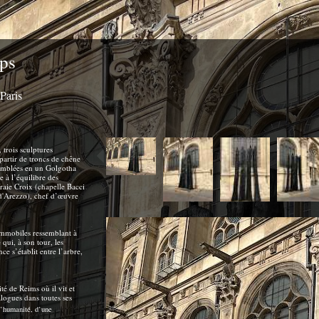
ps
Paris
 trois sculptures
partir de troncs de chêne
semblées en un Golgotha
e à l’équilibre des
raie Croix (chapelle Bacci
 d'Arezzo), chef d’œuvre
immobiles ressemblant à
qui, à son tour, les
e s’établit entre l’arbre,
té de Reims où il vit et
alogues dans toutes ses
l’humanité, d’une